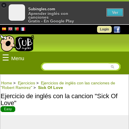
×
Subingles.com
Ver
Aprender inglés con
canciones
Gratis - En Google Play
Login
☰
Menu
Home
>
Ejercicios
>
Ejercicios de inglés con las canciones de
"Robert Ramirez"
>
Sick Of Love
Ejercicio de inglés con la cancion "Sick Of
Love"
Easy