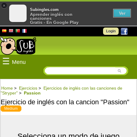
×
Subingles.com
Ver
Aprender inglés con
canciones
Gratis - En Google Play
Login
☰
Menu
Home
>
Ejercicios
>
Ejercicios de inglés con las canciones de
"Stryper"
>
Passion
Ejercicio de inglés con la cancion "Passion"
Medium
Selecciona un modo de juego