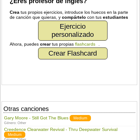
¿Eres profesor de inglés?
Crea
tus propios ejercicios, introduce los huecos en la parte
de canción que quieras, y
compártelo
con tus
estudiantes
Ejercicio
personalizado
Ahora, puedes
crear
tus propias
flashcards
.
Crear Flashcard
Otras canciones
Gary Moore - Still Got The Blues
Medium
Género:
Other
Creedence Clearwater Revival - Thru Deepwater Survival
Medium
Género:
Other