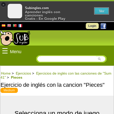
×
Subingles.com
Ver
Aprender inglés con
canciones
Gratis - En Google Play
Login
☰
Menu
Home
>
Ejercicios
>
Ejercicios de inglés con las canciones de "Sum
41"
>
Pieces
Ejercicio de inglés con la cancion "Pieces"
Medium
Selecciona un modo de juego