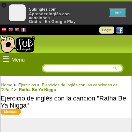
×
Subingles.com
Ver
Aprender inglés con
canciones
Gratis - En Google Play
Login
☰
Menu
Home
>
Ejercicios
>
Ejercicios de inglés con las canciones de
"2Pac"
>
Ratha Be Ya Nigga
Ejercicio de inglés con la cancion "Ratha Be
Ya Nigga"
Medium