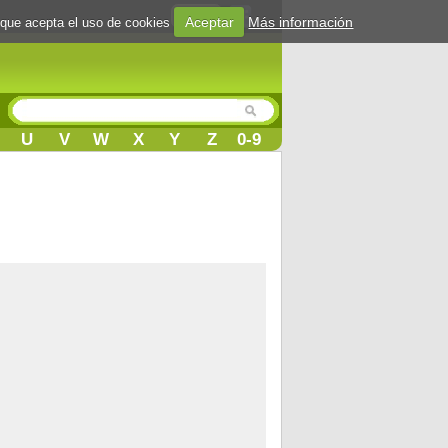
Login
Aceptar
Más información
 que acepta el uso de cookies
U
V
W
X
Y
Z
0-9