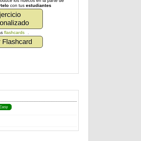
troduce los huecos en la parte de
telo
con tus
estudiantes
jercicio
onalizado
as
flashcards
.
 Flashcard
Easy