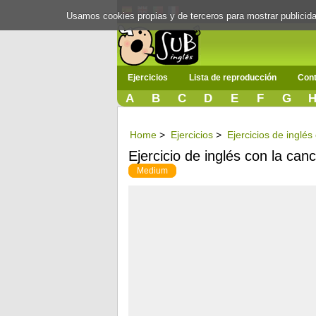
Usamos cookies propias y de terceros para mostrar publici
Ejercicios
Lista de reproducción
Cont
A
B
C
D
E
F
G
Home
>
Ejercicios
>
Ejercicios de inglé
Ejercicio de inglés con la ca
Medium