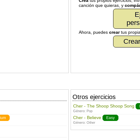
Crea
tus propios ejercicios, in
canción que quieras, y
compár
E
pers
Ahora, puedes
crear
tus propi
Crear
Otros ejercicios
Cher - The Shoop Shoop Song
Género:
Pop
Cher - Believe
ium
Easy
Género:
Other