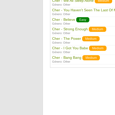
Cher - We All Sleep Alone
Medium
Género:
Other
Cher - You Haven't Seen The Last Of
Género:
Other
Cher - Believe
Easy
Género:
Other
Cher - Strong Enough
Medium
Género:
Other
Cher - The Power
Medium
Género:
Other
Cher - I Got You Babe
Medium
Género:
Other
Cher - Bang Bang
Medium
Género:
Other