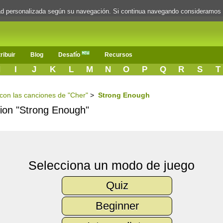
dad personalizada según su navegación. Si continua navegando consideramos
ribuir
Blog
Desafío
Recursos
H
I
J
K
L
M
N
O
P
Q
R
S
T
s con las canciones de "Cher"
>
Strong Enough
ncion "Strong Enough"
Selecciona un modo de juego
Quiz
Beginner