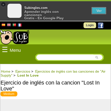
×
Subingles.com
Ver
Aprender inglés con
canciones
Gratis - En Google Play
Login
☰
Menu
Home
>
Ejercicios
>
Ejercicios de inglés con las canciones de "Air
Supply"
>
Lost In Love
Ejercicio de inglés con la cancion "Lost In
Love"
Medium