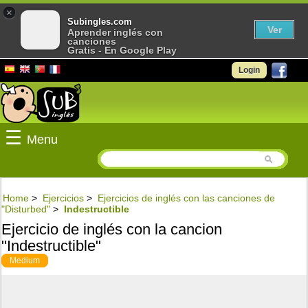
×
Subingles.com
Ver
Aprender inglés con
canciones
Gratis - En Google Play
Login
☰
Menu
Home
>
Ejercicios
>
Ejercicios de inglés con las canciones de
"Disturbed"
>
Indestructible
Ejercicio de inglés con la cancion
"Indestructible"
Medium