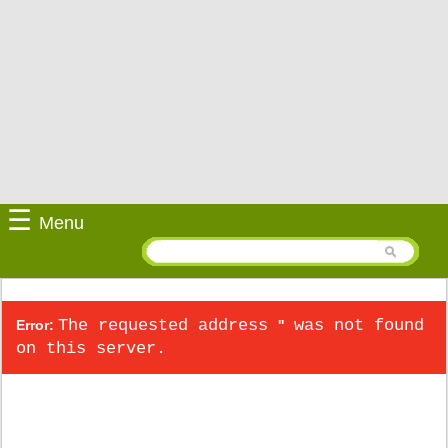
☰
Menu
The requested address
was not found
Error:
''
on this server.