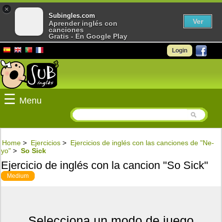
×
Subingles.com
Ver
Aprender inglés con
canciones
Gratis - En Google Play
Login
☰
Menu
Home
>
Ejercicios
>
Ejercicios de inglés con las canciones de "Ne-
yo"
>
So Sick
Ejercicio de inglés con la cancion "So Sick"
Medium
Selecciona un modo de juego