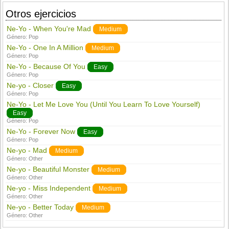
Otros ejercicios
Ne-Yo - When You're Mad
Medium
Género:
Pop
Ne-Yo - One In A Million
Medium
Género:
Pop
Ne-Yo - Because Of You
Easy
Género:
Pop
Ne-yo - Closer
Easy
Género:
Pop
Ne-Yo - Let Me Love You (Until You Learn To Love Yourself)
Easy
Género:
Pop
Ne-Yo - Forever Now
Easy
Género:
Pop
Ne-yo - Mad
Medium
Género:
Other
Ne-yo - Beautiful Monster
Medium
Género:
Other
Ne-yo - Miss Independent
Medium
Género:
Other
Ne-yo - Better Today
Medium
Género:
Other