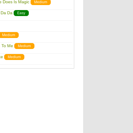
he Does Is Magic
Medium
a Da Da
Easy
Medium
e To Me
Medium
ke
Medium