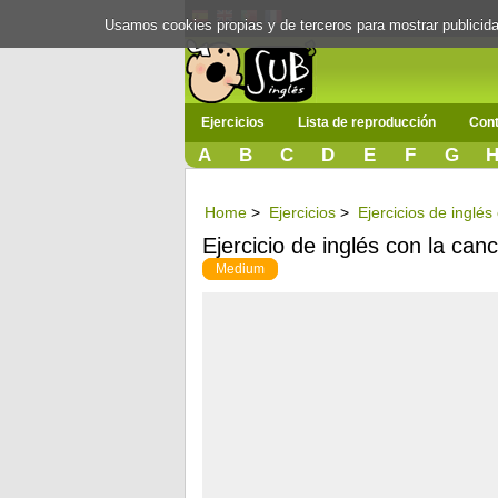
Usamos cookies propias y de terceros para mostrar publici
Ejercicios
Lista de reproducción
Cont
A
B
C
D
E
F
G
Home
>
Ejercicios
>
Ejercicios de inglés
Ejercicio de inglés con la can
Medium