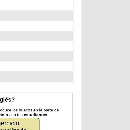
nglés?
troduce los huecos en la parte de
telo
con tus
estudiantes
jercicio