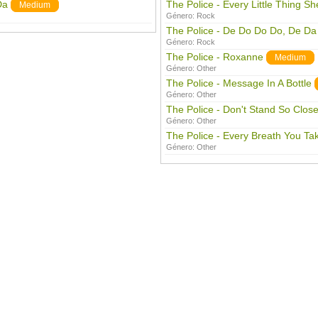
Da
The Police - Every Little Thing S
Medium
Género:
Rock
The Police - De Do Do Do, De D
Género:
Rock
The Police - Roxanne
Medium
Género:
Other
The Police - Message In A Bottle
Género:
Other
The Police - Don't Stand So Clos
Género:
Other
The Police - Every Breath You Ta
Género:
Other