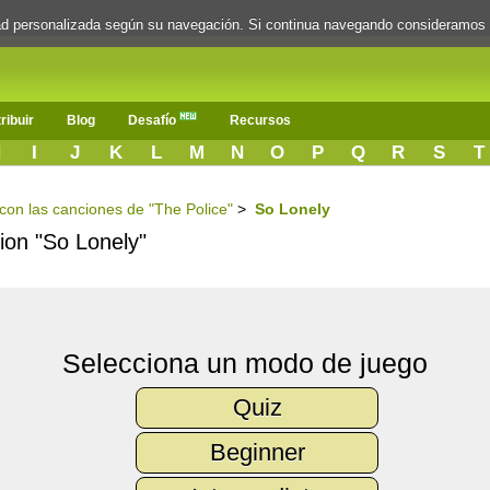
dad personalizada según su navegación. Si continua navegando consideramos
ribuir
Blog
Desafío
Recursos
H
I
J
K
L
M
N
O
P
Q
R
S
T
 con las canciones de "The Police"
>
So Lonely
cion "So Lonely"
Selecciona un modo de juego
Quiz
Beginner