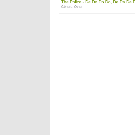
The Police - De Do Do Do, De Da Da 
Género:
Other