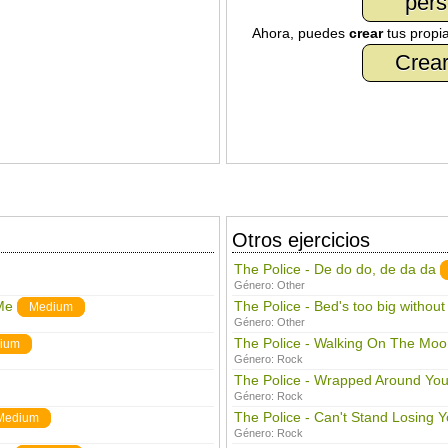
pers
Ahora, puedes
crear
tus propi
Crear
Otros ejercicios
The Police - De do do, de da da
Género:
Other
Me
The Police - Bed's too big without
Medium
Género:
Other
The Police - Walking On The Moo
ium
Género:
Rock
The Police - Wrapped Around You
Género:
Rock
The Police - Can't Stand Losing 
Medium
Género:
Rock