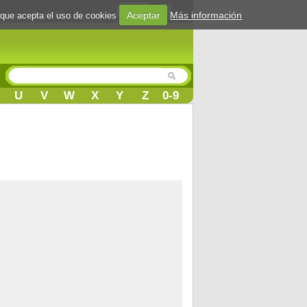
Login
Aceptar
Más información
 que acepta el uso de cookies
U
V
W
X
Y
Z
0-9