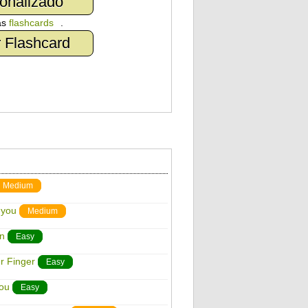
onalizado
as
flashcards
.
 Flashcard
Medium
 you
Medium
n
Easy
r Finger
Easy
You
Easy