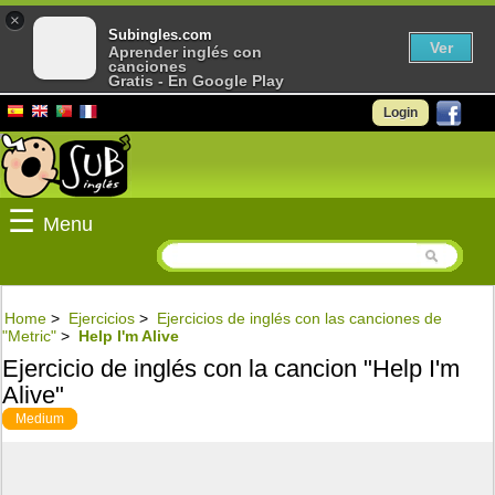
×
Subingles.com
Ver
Aprender inglés con
canciones
Gratis - En Google Play
Login
☰
Menu
Home
>
Ejercicios
>
Ejercicios de inglés con las canciones de
"Metric"
>
Help I'm Alive
Ejercicio de inglés con la cancion "Help I'm
Alive"
Medium