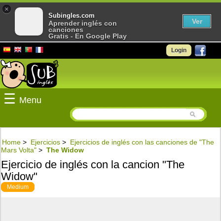
×
Subingles.com
Ver
Aprender inglés con
canciones
Gratis - En Google Play
Login
☰
Menu
Home
>
Ejercicios
>
Ejercicios de inglés con las canciones de "The
Mars Volta"
>
The Widow
Ejercicio de inglés con la cancion "The
Widow"
Medium