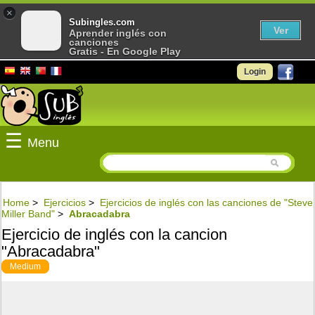
×
Subingles.com
Ver
Aprender inglés con
canciones
Gratis - En Google Play
Login
☰
Menu
Home
>
Ejercicios
>
Ejercicios de inglés con las canciones de "Steve
Miller Band"
>
Abracadabra
Ejercicio de inglés con la cancion
"Abracadabra"
Medium