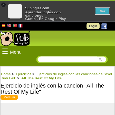
×
Subingles.com
Ver
Aprender inglés con
canciones
Gratis - En Google Play
Login
☰
Menu
Home
>
Ejercicios
>
Ejercicios de inglés con las canciones de "Axel
Rudi Pell"
>
All The Rest Of My Life
Ejercicio de inglés con la cancion "All The
Rest Of My Life"
Medium