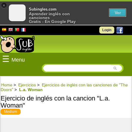
×
Subingles.com
Ver
Aprender inglés con
canciones
Gratis - En Google Play
Login
☰
Menu
Home
>
Ejercicios
>
Ejercicios de inglés con las canciones de "The
Doors"
>
L.a. Woman
Ejercicio de inglés con la cancion "L.a.
Woman"
Medium