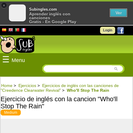
×
Subingles.com
Ver
Aprender inglés con
canciones
Gratis - En Google Play
Login
☰
Menu
Home
>
Ejercicios
>
Ejercicios de inglés con las canciones de
"Creedence Clearwater Revival"
>
Who'll Stop The Rain
Ejercicio de inglés con la cancion "Who'll
Stop The Rain"
Medium