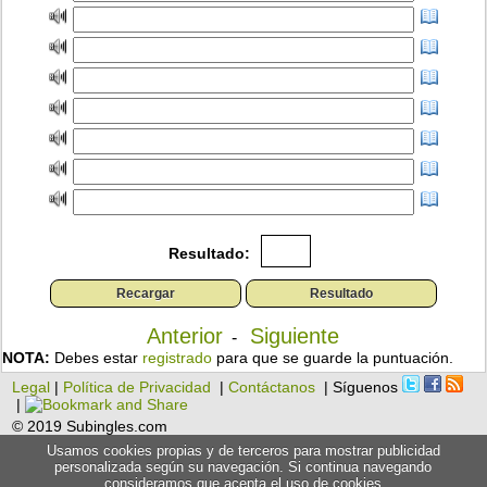
Resultado:
Anterior
Siguiente
-
NOTA:
Debes estar
registrado
para que se guarde la puntuación.
Legal
|
Política de Privacidad
|
Contáctanos
| Síguenos
|
© 2019 Subingles.com
Usamos cookies propias y de terceros para mostrar publicidad
personalizada según su navegación. Si continua navegando
consideramos que acepta el uso de cookies