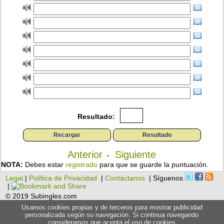
Resultado:
Anterior
Siguiente
-
NOTA:
Debes estar
registrado
para que se guarde la puntuación.
Legal
|
Política de Privacidad
|
Contáctanos
| Síguenos
|
© 2019 Subingles.com
Usamos cookies propias y de terceros para mostrar publicidad
personalizada según su navegación. Si continua navegando
consideramos que acepta el uso de cookies