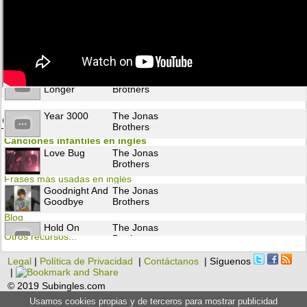
S.o.s
The Jonas
Brothers
A Little Bit
The Jonas
Longer
Brothers
Year 3000
The Jonas
Otros recursos para aprender inglés
Brothers
Canciones infantiles en inglés
Love Bug
The Jonas
Flashcards
Brothers
Frases más usadas en inglés
Goodnight And
The Jonas
Gramática
Goodbye
Brothers
Blog
Hold On
The Jonas
Otros recursos...
Brothers
Legal
|
Política de Privacidad
|
Contáctanos
| Síguenos
I Wanna Be
The Jonas
|
Like You
Brothers
© 2019 Subingles.com
Usamos cookies propias y de terceros para mostrar publicidad
Inseparable
The Jonas