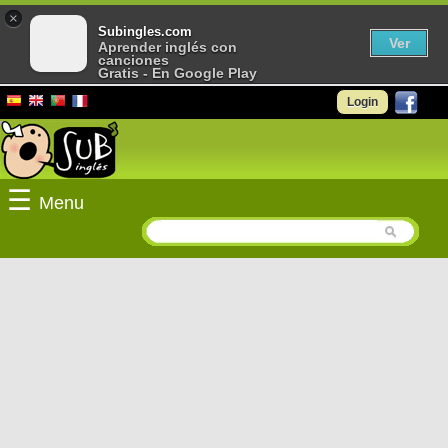
×
Subingles.com
Ver
Aprender inglés con
canciones
Gratis - En Google Play
Login
☰
Menu