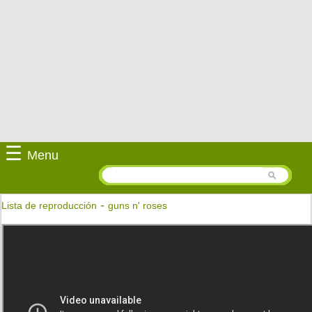
☰
Menu
-
Lista de reproducción
guns n' roses