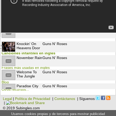
Patience
Guns N' Roses
Don't Cry
Guns N' Roses
Knockin' On
Guns N' Roses
Otros recursos para aprender inglés
Heavens Door
Canciones infantiles en inglés
November Rain
Guns N' Roses
Flashcards
Frases más usadas en inglés
Welcome To
Guns N' Roses
Gramática
The Jungle
Blog
Paradise City
Guns N' Roses
Otros recursos...
Legal
|
Política de Privacidad
|
Contáctanos
| Síguenos
Since I Don't
Guns N' Roses
|
Have You
© 2019 Subingles.com
Usamos cookies propias y de terceros para mostrar publicidad
Sweet Child
Guns N' Roses