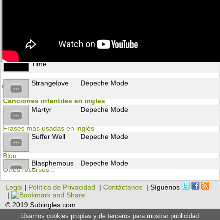
Somebody
Depeche Mode
A Question Of
Depeche Mode
Time
Strangelove
Depeche Mode
Otros recursos para aprender inglés
Canciones infantiles en inglés
Martyr
Depeche Mode
Flashcards
Frases más usadas en inglés
Suffer Well
Depeche Mode
Gramática
Blog
Blasphemous
Depeche Mode
Otros recursos...
Rumours
Legal
|
Política de Privacidad
|
Contáctanos
| Síguenos
Only When I
Depeche Mode
|
Lose Myself
© 2019 Subingles.com
Usamos cookies propias y de terceros para mostrar publicidad
Wrong
Depeche Mode