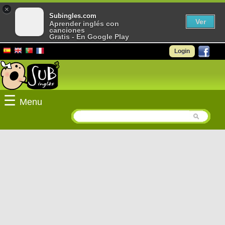
×
Subingles.com
Ver
Aprender inglés con
canciones
Gratis - En Google Play
Login
☰
Menu