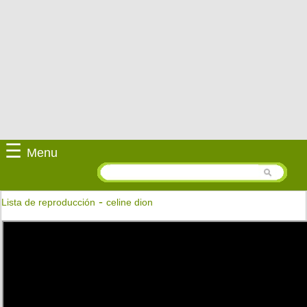
☰
Menu
-
Lista de reproducción
celine dion