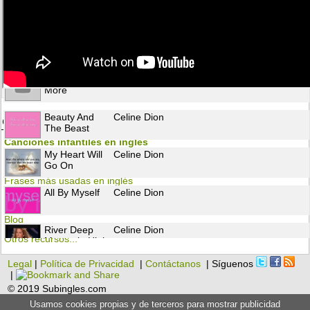
I Love You
Celine Dion
To Love You
Celine Dion
More
Beauty And
Celine Dion
Otros recursos para aprender inglés
The Beast
Canciones infantiles en inglés
My Heart Will
Celine Dion
Flashcards
Go On
Frases más usadas en inglés
All By Myself
Celine Dion
Gramática
Blog
River Deep
Celine Dion
Otros recursos...
Mountain High
Legal
|
Política de Privacidad
|
Contáctanos
| Síguenos
I'm Alive
Celine Dion
|
© 2019 Subingles.com
Usamos cookies propias y de terceros para mostrar publicidad
I Drove All
Celine Dion