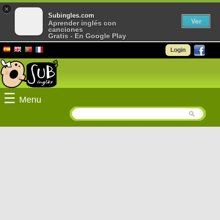
×
Subingles.com
Ver
Aprender inglés con
canciones
Gratis - En Google Play
Login
☰
Menu