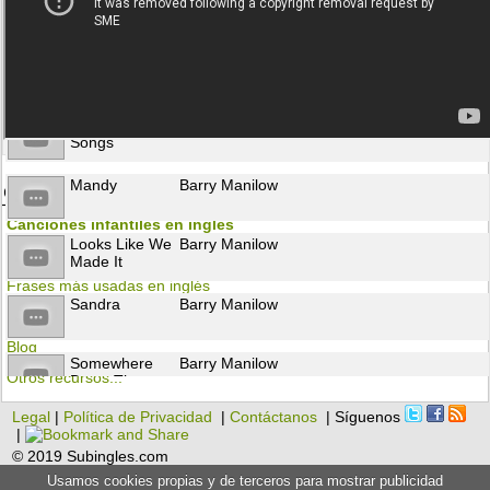
Can't Smile
Barry Manilow
Without You
I Write The
Barry Manilow
Songs
Mandy
Barry Manilow
Otros recursos para aprender inglés
Canciones infantiles en inglés
Looks Like We
Barry Manilow
Flashcards
Made It
Frases más usadas en inglés
Sandra
Barry Manilow
Gramática
Blog
Somewhere
Barry Manilow
Otros recursos...
Down The
Road
Legal
|
Política de Privacidad
|
Contáctanos
| Síguenos
If You
Barry Manilow
|
© 2019 Subingles.com
Usamos cookies propias y de terceros para mostrar publicidad