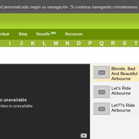
dad personalizada según su navegación. Si continua navegando consideramos
ribuir
Blog
Desafío
Recursos
H
I
J
K
L
M
N
O
P
Q
R
S
T
Blonde, Bad
And Beautiful
Airbourne
Let's Ride
Airbourne
Let??s Ride
Airbourne