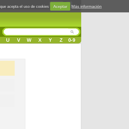
Login
Aceptar
Más información
 que acepta el uso de cookies
U
V
W
X
Y
Z
0-9