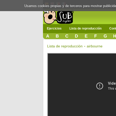
Usamos cookies propias y de terceros para mostrar publici
Ejercicios
Lista de reproducción
Cont
A
B
C
D
E
F
G
-
Lista de reproducción
airbourne