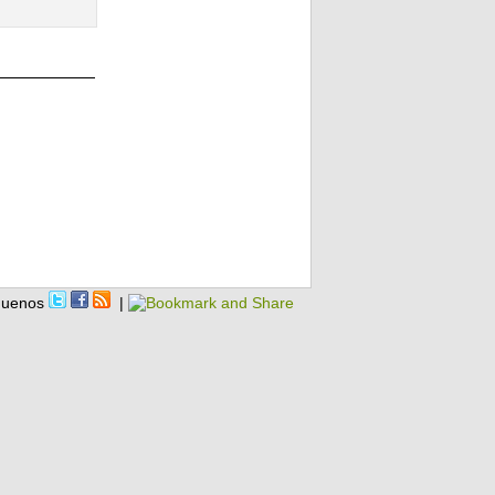
guenos
|