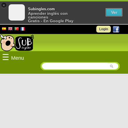
×
Subingles.com
Ver
Aprender inglés con
canciones
Gratis - En Google Play
Login
☰
Menu