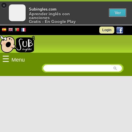
×
Subingles.com
Ver
Aprender inglés con
canciones
Gratis - En Google Play
Login
☰
Menu