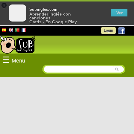
×
Subingles.com
Ver
Aprender inglés con
canciones
Gratis - En Google Play
Login
☰
Menu