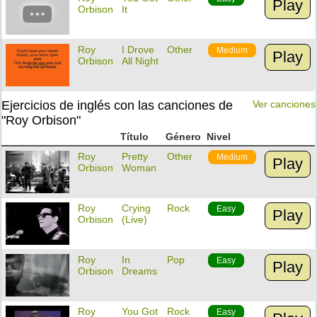
Play
Orbison
It
Roy
I Drove
Other
Medium
Play
Orbison
All Night
Ejercicios de inglés con las canciones de
Ver canciones
"Roy Orbison"
Título
Género
Nivel
Roy
Pretty
Other
Medium
Play
Orbison
Woman
Roy
Crying
Rock
Easy
Play
Orbison
(Live)
Roy
In
Pop
Easy
Play
Orbison
Dreams
Roy
You Got
Rock
Easy