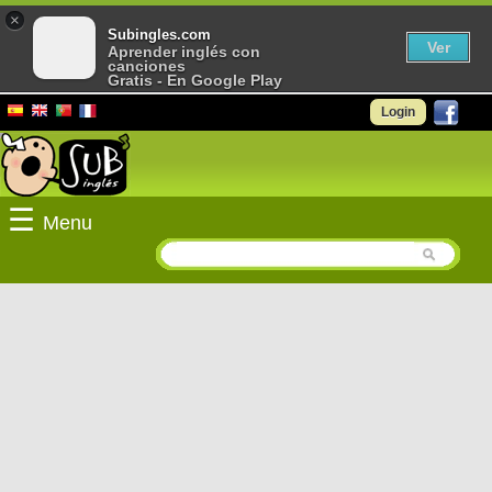
×
Subingles.com
Ver
Aprender inglés con
canciones
Gratis - En Google Play
Login
☰
Menu