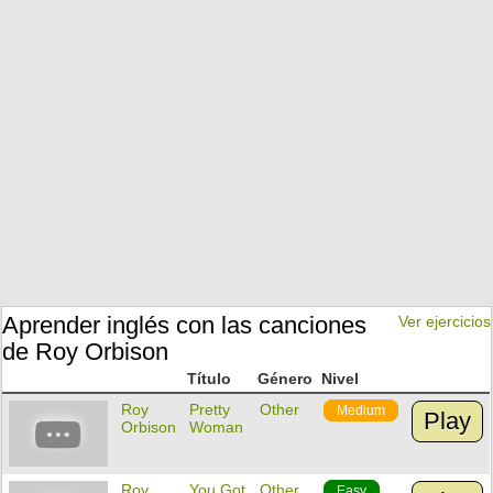
Aprender inglés con las canciones
Ver ejercicios
de Roy Orbison
Título
Género
Nivel
Roy
Pretty
Other
Medium
Play
Orbison
Woman
Roy
You Got
Other
Easy