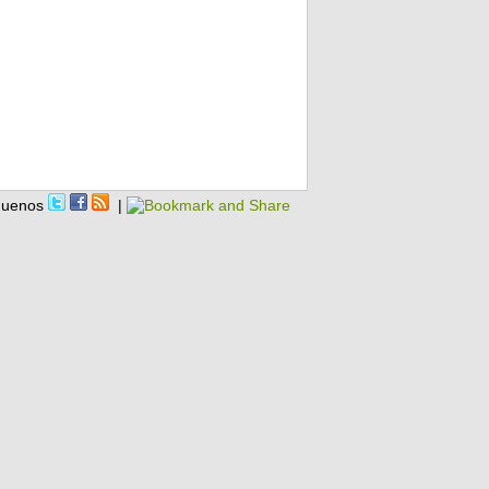
guenos
|