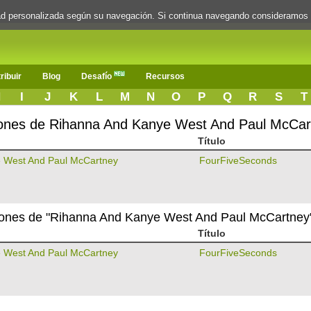
dad personalizada según su navegación. Si continua navegando consideramos
ribuir
Blog
Desafío
Recursos
H
I
J
K
L
M
N
O
P
Q
R
S
T
ciones de Rihanna And Kanye West And Paul McCar
Título
 West And Paul McCartney
FourFiveSeconds
nciones de "Rihanna And Kanye West And Paul McCartney
Título
 West And Paul McCartney
FourFiveSeconds