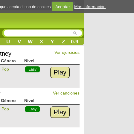
Login
Aceptar
Más información
 que acepta el uso de cookies
U
V
W
X
Y
Z
0-9
Ver ejercicios
tney
Género
Nivel
Pop
Easy
Play
"
Ver canciones
Género
Nivel
Pop
Easy
Play