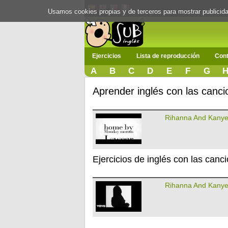
Usamos cookies propias y de terceros para mostrar publici
Ejercicios
Lista de reproducción
Cont
A
B
C
D
E
F
G
Aprender inglés con las can
Rihanna And Kanye
Ejercicios de inglés con las ca
Rihanna And Kanye