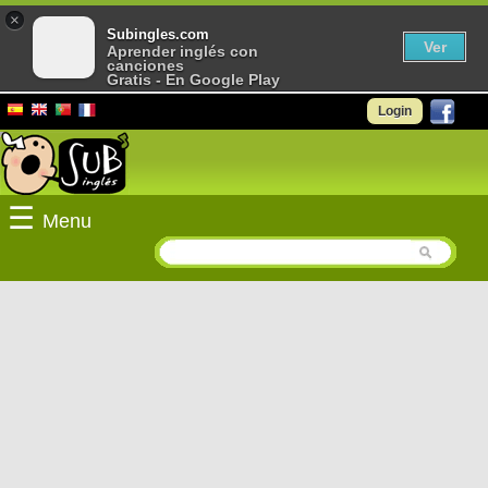
×
Subingles.com
Ver
Aprender inglés con
canciones
Gratis - En Google Play
Login
☰
Menu