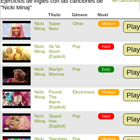
Ejercicios de inglés con las canciones de
Ver canciones
"Nicki Minaj"
Título
Género
Nivel
Nicki
Super
Other
Medium
Pla
Minaj
Bass
Nicki
Va Va
Pop
Hard
Pla
Minaj
Voom
(Explicit)
Nicki
Marilyn
Pop
Easy
Pla
Minaj
Monroe
Nicki
Pound
Electronica
Medium
Pla
Minaj
The
Alarm
(Explicit)
Nicki
Stupid
Pop
Hard
Pla
Minaj
Hoe
(Explicit)
Nicki
Starships
Pop
Medium