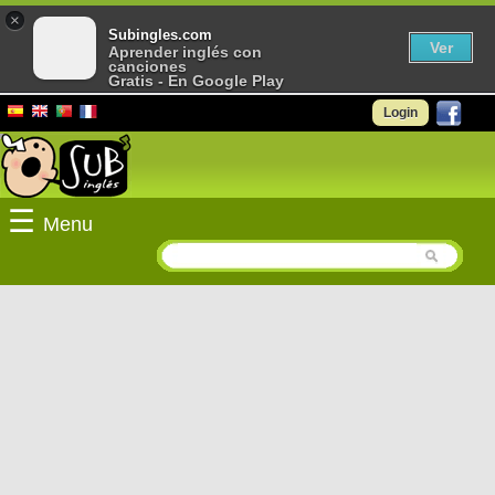
×
Subingles.com
Ver
Aprender inglés con
canciones
Gratis - En Google Play
Login
☰
Menu