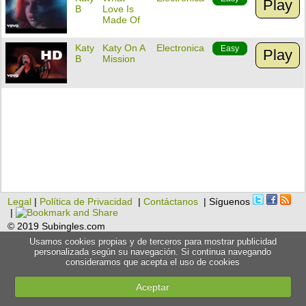
Play
B
Love Is
Made Of
Katy
Katy On A
Electronica
Easy
Play
B
Mission
Legal
|
Política de Privacidad
|
Contáctanos
| Síguenos
|
© 2019 Subingles.com
Usamos cookies propias y de terceros para mostrar publicidad
personalizada según su navegación. Si continua navegando
consideramos que acepta el uso de cookies
Aceptar