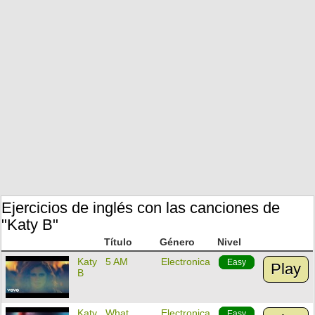
Ejercicios de inglés con las canciones de
"Katy B"
Título
Género
Nivel
Katy
5 AM
Electronica
Easy
Play
B
Katy
What
Electronica
Easy