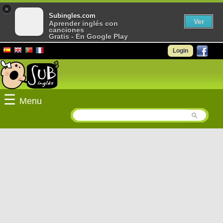
×
Subingles.com
Ver
Aprender inglés con
canciones
Gratis - En Google Play
Login
☰
Menu