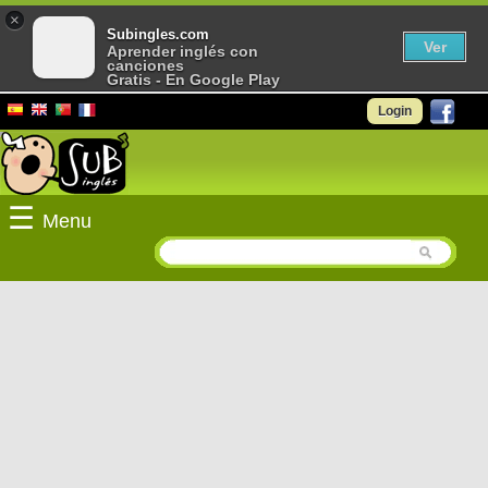
×
Subingles.com
Ver
Aprender inglés con
canciones
Gratis - En Google Play
Login
☰
Menu