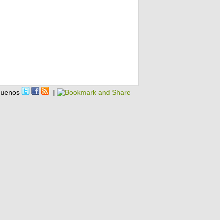
guenos
|