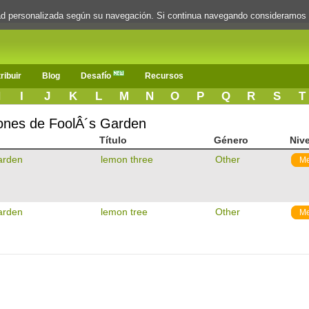
dad personalizada según su navegación. Si continua navegando consideramos
ribuir
Blog
Desafío
Recursos
H
I
J
K
L
M
N
O
P
Q
R
S
T
iones de FoolÂ´s Garden
Título
Género
Nive
arden
lemon three
Other
M
arden
lemon tree
Other
M