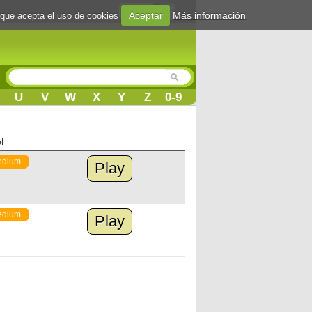
Login
Aceptar
Más información
 que acepta el uso de cookies
U
V
W
X
Y
Z
0-9
l
edium
Play
edium
Play