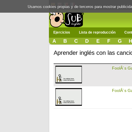
Usamos cookies propias y de terceros para mostrar publici
Ejercicios
Lista de reproducción
Cont
A
B
C
D
E
F
G
Aprender inglés con las canc
FoolÂ´s G
FoolÂ´s G