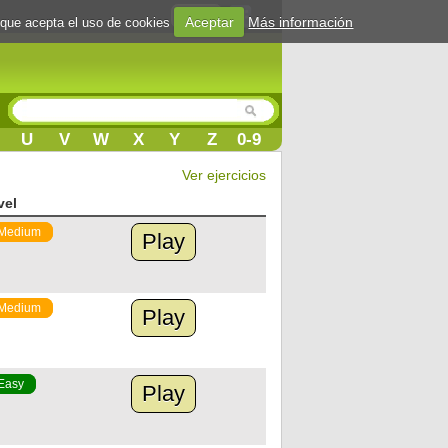
Login
Aceptar
Más información
 que acepta el uso de cookies
U
V
W
X
Y
Z
0-9
Ver ejercicios
vel
Medium
Play
Medium
Play
Easy
Play