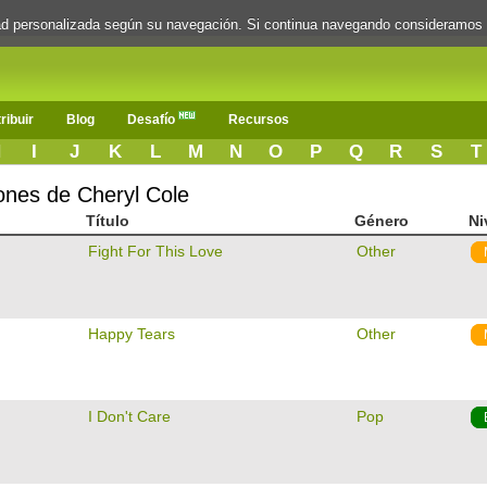
dad personalizada según su navegación. Si continua navegando consideramos
ribuir
Blog
Desafío
Recursos
H
I
J
K
L
M
N
O
P
Q
R
S
T
ones de Cheryl Cole
Título
Género
Ni
Fight For This Love
Other
Happy Tears
Other
I Don't Care
Pop