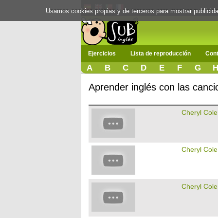
Usamos cookies propias y de terceros para mostrar publici
Ejercicios
Lista de reproducción
Cont
A
B
C
D
E
F
G
Aprender inglés con las canci
Cheryl Cole
Cheryl Cole
Cheryl Cole