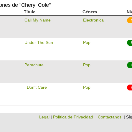
iones de "Cheryl Cole"
Título
Género
Ni
Call My Name
Electronica
Under The Sun
Pop
Parachute
Pop
I Don't Care
Pop
Legal
|
Política de Privacidad
|
Contáctanos
| Sí