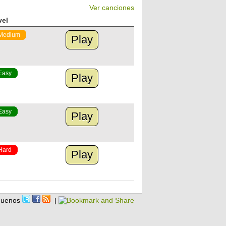
Ver canciones
vel
Medium
Play
Easy
Play
Easy
Play
Hard
Play
guenos
|