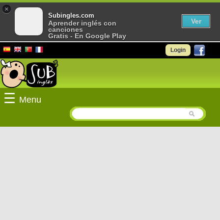
×
Subingles.com
Ver
Aprender inglés con
canciones
Gratis - En Google Play
Login
☰
Menu