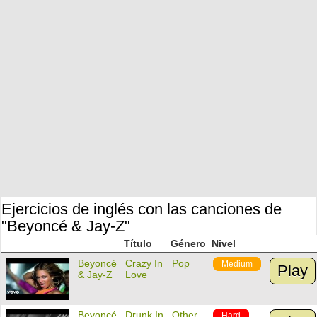
Ejercicios de inglés con las canciones de
"Beyoncé & Jay-Z"
Título
Género
Nivel
Beyoncé
Crazy In
Pop
Medium
Play
& Jay-Z
Love
Beyoncé
Drunk In
Other
Hard