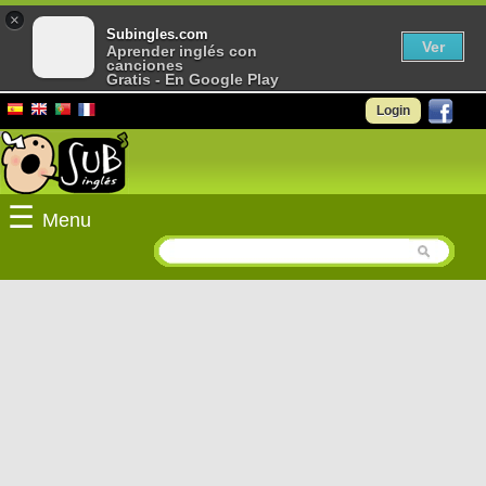
×
Subingles.com
Ver
Aprender inglés con
canciones
Gratis - En Google Play
Login
☰
Menu