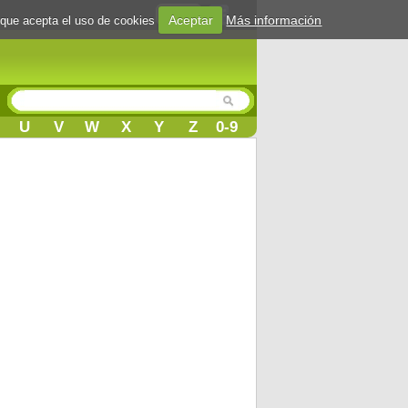
Login
Aceptar
Más información
 que acepta el uso de cookies
U
V
W
X
Y
Z
0-9