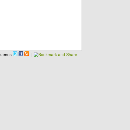
guenos
|