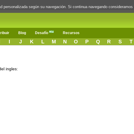
dad personalizada según su navegación. Si continua navegando consideramos
ribuir
Blog
Desafío
Recursos
H
I
J
K
L
M
N
O
P
Q
R
S
T
el ingles: