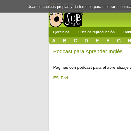
Usamos cookies propias y de terceros para mostrar publici
Ejercicios
Lista de reproducción
Cont
A
B
C
D
E
F
G
Podcast para Aprender Inglés
Páginas con podcast para el aprendizaje d
ESLPod