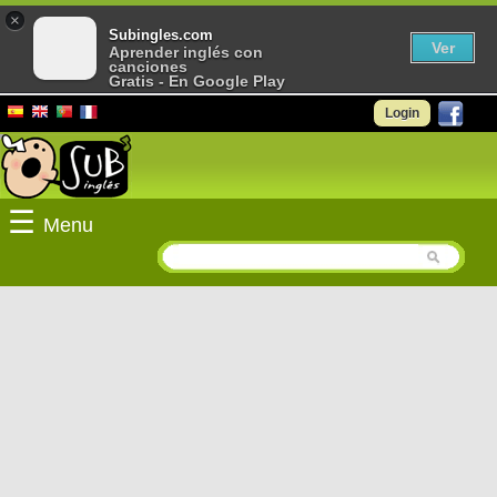
×
Subingles.com
Ver
Aprender inglés con
canciones
Gratis - En Google Play
Login
☰
Menu