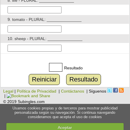
8. life - PLURAL: _______________
9. tomato - PLURAL: _______________
10. sheep - PLURAL: _______________
Resultado
Reiniciar
Resultado
Legal
|
Política de Privacidad
|
Contáctanos
| Síguenos
|
© 2019 Subingles.com
Usamos cookies propias y de terceros para mostrar publicidad
personalizada según su navegación. Si continua navegando
consideramos que acepta el uso de cookies
Aceptar