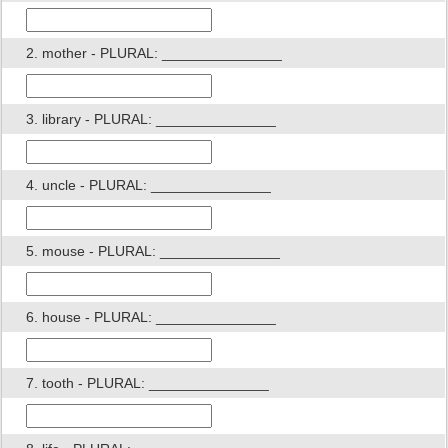
2. mother - PLURAL: _______________
3. library - PLURAL: _______________
4. uncle - PLURAL: _______________
5. mouse - PLURAL: _______________
6. house - PLURAL: _______________
7. tooth - PLURAL: _______________