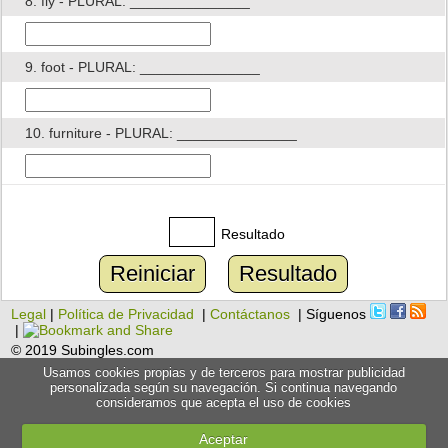
8. fly - PLURAL: _______________
9. foot - PLURAL: _______________
10. furniture - PLURAL: _______________
Resultado
Reiniciar
Resultado
Legal
|
Política de Privacidad
|
Contáctanos
| Síguenos
|
© 2019 Subingles.com
Usamos cookies propias y de terceros para mostrar publicidad
personalizada según su navegación. Si continua navegando
consideramos que acepta el uso de cookies
Aceptar