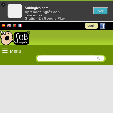
×
Subingles.com
Ver
Aprender inglés con
canciones
Gratis - En Google Play
Login
☰
Menu