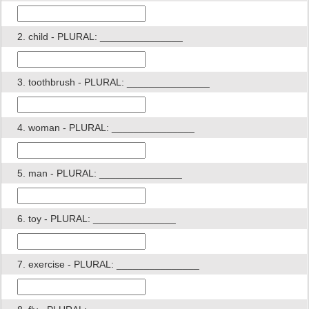
2. child - PLURAL: _______________
3. toothbrush - PLURAL: _______________
4. woman - PLURAL: _______________
5. man - PLURAL: _______________
6. toy - PLURAL: _______________
7. exercise - PLURAL: _______________