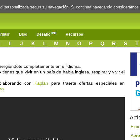
dad personalizada según su navegación. Si continua navegando consideramos
ribuir
Blog
Desafío
Recursos
H
I
J
K
L
M
N
O
P
Q
R
S
T
mergiéndote completamente en el idioma.
tienes que vivir en un país de habla inglesa, respirar y vivir el
colaborando con
Kaplan
para traerte ofertas especiales en
ro
.
Artí
Expr
Apre