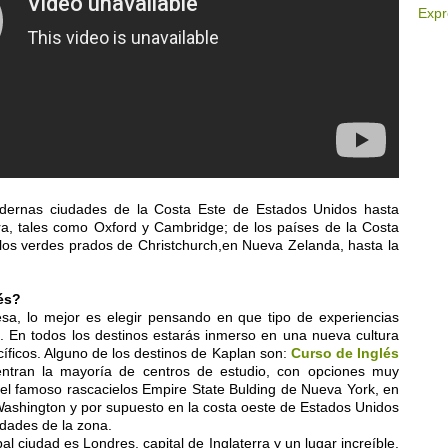
Expr
dernas ciudades de la Costa Este de Estados Unidos hasta
ra, tales como Oxford y Cambridge; de los países de la Costa
de los verdes prados de Christchurch,en Nueva Zelanda, hasta la
és?
sa, lo mejor es elegir pensando en que tipo de experiencias
. En todos los destinos estarás inmerso en una nueva cultura
cíficos. Alguno de los destinos de Kaplan son:
Curso de Inglés
ntran la mayoría de centros de estudio, con opciones muy
del famoso rascacielos Empire State Bulding de Nueva York, en
ashington y por supuesto en la costa oeste de Estados Unidos
udades de la zona.
pal ciudad es Londres, capital de Inglaterra y un lugar increíble.