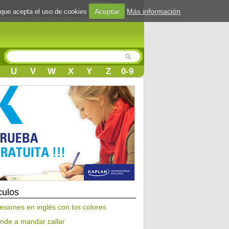
Login
Aceptar
Más información
 que acepta el uso de cookies
U
V
W
X
Y
Z
0-9
culos
esiones en inglés con los colores
nde a mandar callar