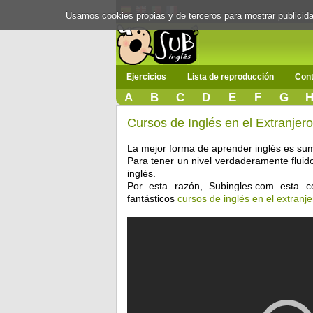
Usamos cookies propias y de terceros para mostrar publici
Ejercicios
Lista de reproducción
Cont
A
B
C
D
E
F
G
Cursos de Inglés en el Extranjero
La mejor forma de aprender inglés es su
Para tener un nivel verdaderamente fluido 
inglés.
Por esta razón, Subingles.com esta 
fantásticos
cursos de inglés en el extranje