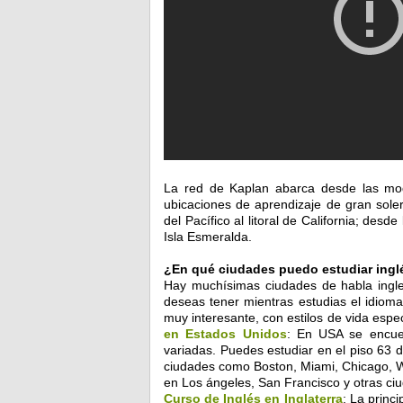
La red de Kaplan abarca desde las mo
ubicaciones de aprendizaje de gran sole
del Pacífico al litoral de California; des
Isla Esmeralda.
¿En qué ciudades puedo estudiar ingl
Hay muchísimas ciudades de habla ingle
deseas tener mientras estudias el idioma
muy interesante, con estilos de vida espe
en Estados Unidos
: En USA se encue
variadas. Puedes estudiar en el piso 63 
ciudades como Boston, Miami, Chicago, W
en Los ángeles, San Francisco y otras ci
Curso de Inglés en Inglaterra
: La princi