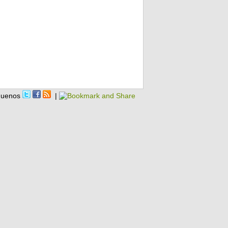
guenos
|