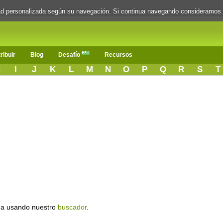
dad personalizada según su navegación. Si continua navegando consideramos
ribuir
Blog
Desafío
Recursos
H
I
J
K
L
M
N
O
P
Q
R
S
T
a usando nuestro
buscador
.