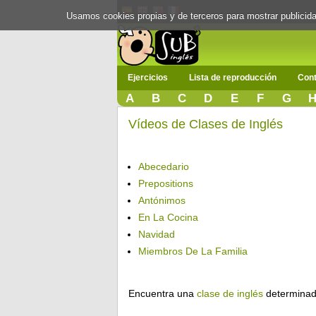
Usamos cookies propias y de terceros para mostrar publici
Ejercicios
Lista de reproducción
Cont
A
B
C
D
E
F
G
Vídeos de Clases de Inglés
Abecedario
Prepositions
Antónimos
En La Cocina
Navidad
Miembros De La Familia
Encuentra una
clase de inglés
determinad