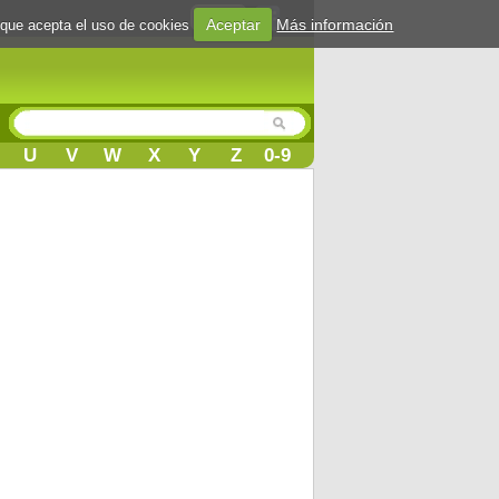
Login
Aceptar
Más información
 que acepta el uso de cookies
U
V
W
X
Y
Z
0-9