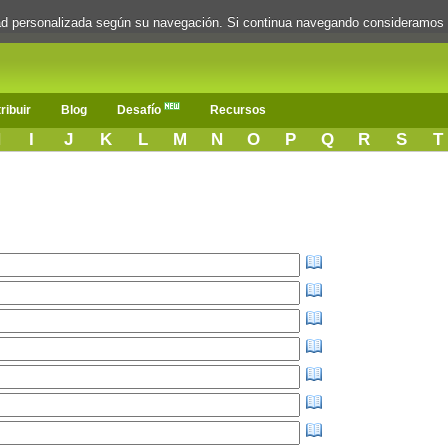
dad personalizada según su navegación. Si continua navegando consideramos
ribuir
Blog
Desafío
Recursos
H
I
J
K
L
M
N
O
P
Q
R
S
T