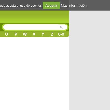
Login
Aceptar
Más información
 que acepta el uso de cookies
U
V
W
X
Y
Z
0-9