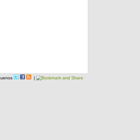
guenos
|