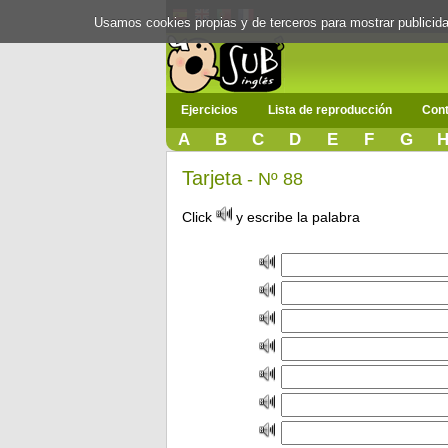
Usamos cookies propias y de terceros para mostrar publici
Ejercicios
Lista de reproducción
Cont
A
B
C
D
E
F
G
Tarjeta
- Nº 88
Click
y escribe la palabra