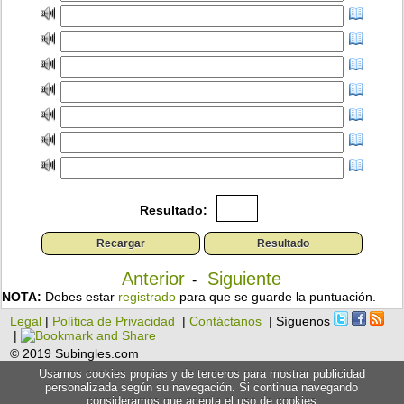
Resultado:
Anterior
Siguiente
-
NOTA:
Debes estar
registrado
para que se guarde la puntuación.
Legal
|
Política de Privacidad
|
Contáctanos
| Síguenos
|
© 2019 Subingles.com
Usamos cookies propias y de terceros para mostrar publicidad
personalizada según su navegación. Si continua navegando
consideramos que acepta el uso de cookies