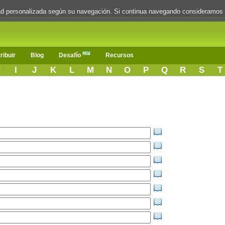
dad personalizada según su navegación. Si continua navegando consideramos
ribuir
Blog
Desafío
Recursos
H
I
J
K
L
M
N
O
P
Q
R
S
T