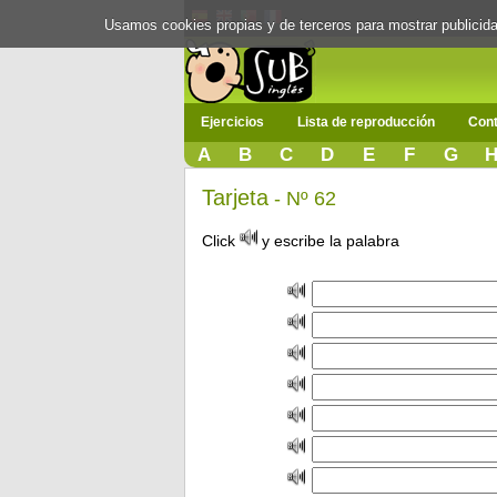
Usamos cookies propias y de terceros para mostrar publici
Ejercicios
Lista de reproducción
Cont
A
B
C
D
E
F
G
Tarjeta
- Nº 62
Click
y escribe la palabra