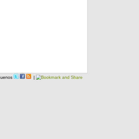
guenos
|