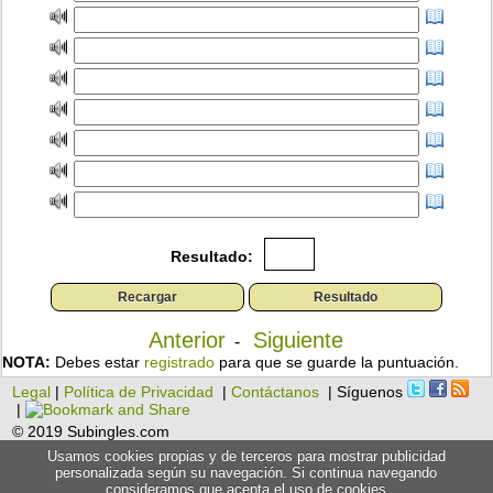
Resultado:
Anterior
Siguiente
-
NOTA:
Debes estar
registrado
para que se guarde la puntuación.
Legal
|
Política de Privacidad
|
Contáctanos
| Síguenos
|
© 2019 Subingles.com
Usamos cookies propias y de terceros para mostrar publicidad
personalizada según su navegación. Si continua navegando
consideramos que acepta el uso de cookies