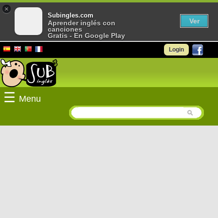
×
Subingles.com
Ver
Aprender inglés con
canciones
Gratis - En Google Play
Login
☰
Menu