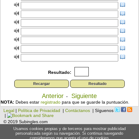
Resultado:
Anterior
Siguiente
-
NOTA:
Debes estar
registrado
para que se guarde la puntuación.
Legal
|
Política de Privacidad
|
Contáctanos
| Síguenos
|
© 2019 Subingles.com
Usamos cookies propias y de terceros para mostrar publicidad
personalizada según su navegación. Si continua navegando
consideramos que acepta el uso de cookies