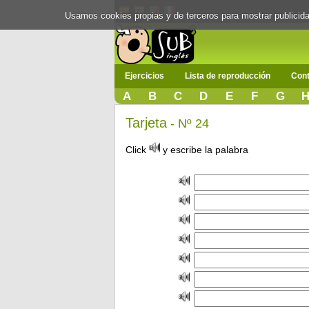
Usamos cookies propias y de terceros para mostrar publici
Ejercicios
Lista de reproducción
Cont
A
B
C
D
E
F
G
Tarjeta
- Nº 24
Click
y escribe la palabra