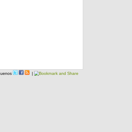
guenos
|