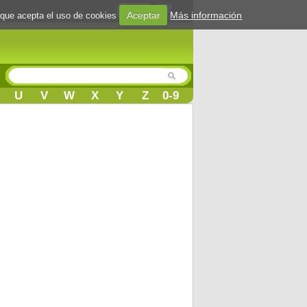
Login
Aceptar
Más información
 que acepta el uso de cookies
U
V
W
X
Y
Z
0-9