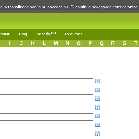
dad personalizada según su navegación. Si continua navegando consideramos
ribuir
Blog
Desafío
Recursos
H
I
J
K
L
M
N
O
P
Q
R
S
T