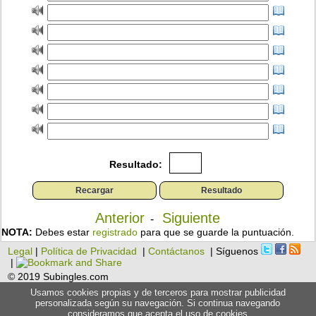
Resultado:
Anterior
Siguiente
-
NOTA:
Debes estar
registrado
para que se guarde la puntuación.
Legal
|
Política de Privacidad
|
Contáctanos
| Síguenos
|
© 2019 Subingles.com
Usamos cookies propias y de terceros para mostrar publicidad
personalizada según su navegación. Si continua navegando
consideramos que acepta el uso de cookies